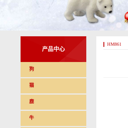
HM861
产品中心
狗
猫
鹿
牛