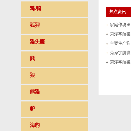
鸡.鸭
热点资讯
狐狸
家庭作坊里的
菏泽宇航裘
猫头鹰
菏泽宇航裘
熊
菏泽宇航裘
狼
熊猫
驴
海豹