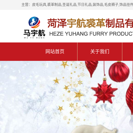
主营：皮毛玩具,裘革制品,圣诞礼品,节日礼品,装饰品,毛皮褥子,饰品挂件
网站首页
关于我们