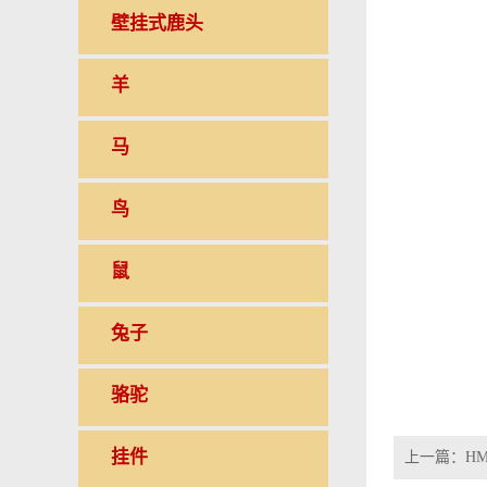
壁挂式鹿头
羊
马
鸟
鼠
兔子
骆驼
挂件
上一篇：
HM