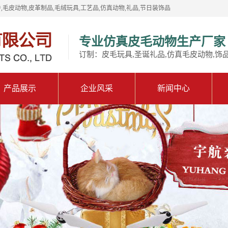
,毛皮动物,皮革制品,毛绒玩具,工艺品,仿真动物,礼品,节日装饰品
专业仿真皮毛动物生产厂家
订制：皮毛玩具,圣诞礼品,仿真毛皮动物,饰
产品展示
企业风采
新闻中心