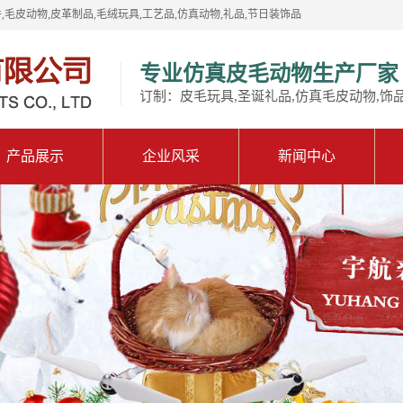
,毛皮动物,皮革制品,毛绒玩具,工艺品,仿真动物,礼品,节日装饰品
专业仿真皮毛动物生产厂家
订制：皮毛玩具,圣诞礼品,仿真毛皮动物,饰
产品展示
企业风采
新闻中心