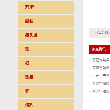
鸡.鸭
狐狸
上一篇：
FH
猫头鹰
熊
热点资讯
家庭作坊里的
狼
菏泽宇航裘
熊猫
菏泽宇航裘
驴
菏泽宇航裘
海豹