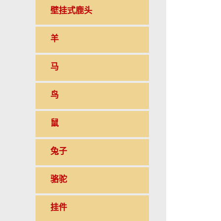
壁挂式鹿头
羊
马
鸟
鼠
兔子
骆驼
挂件