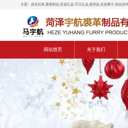
主营：皮毛玩具,裘革制品,圣诞礼品,节日礼品,装饰品,毛皮褥子,饰品挂件
网站首页
关于我们