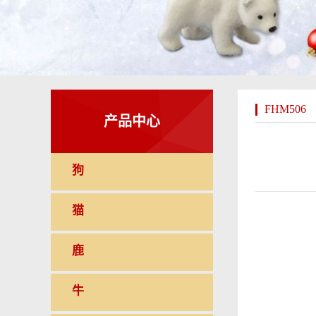
FHM506
产品中心
狗
猫
鹿
牛