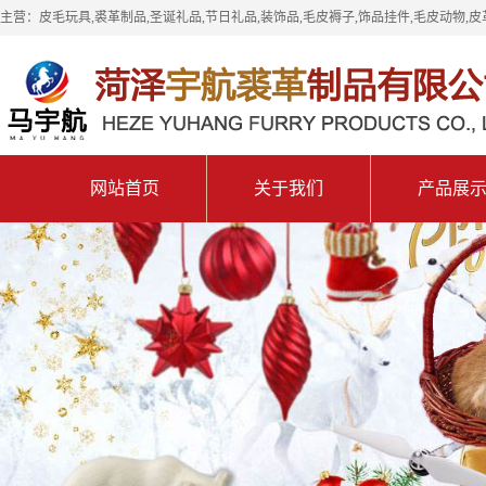
主营：皮毛玩具,裘革制品,圣诞礼品,节日礼品,装饰品,毛皮褥子,饰品挂件,毛皮动物,皮
网站首页
关于我们
产品展