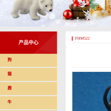
FHM522
产品中心
狗
猫
鹿
牛