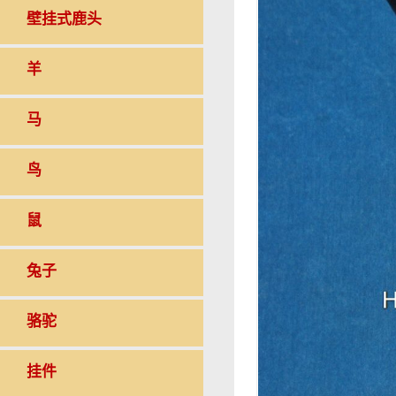
壁挂式鹿头
羊
马
鸟
鼠
兔子
骆驼
挂件