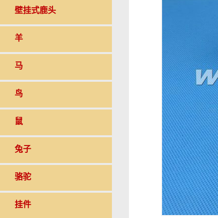
壁挂式鹿头
羊
马
鸟
鼠
兔子
骆驼
挂件