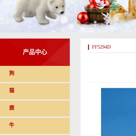
FF5294D
产品中心
狗
猫
鹿
牛