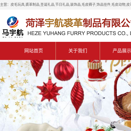
主营：皮毛玩具,裘革制品,圣诞礼品,节日礼品,装饰品,毛皮褥子,饰品挂件,毛皮动物,皮
网站首页
关于我们
产品展