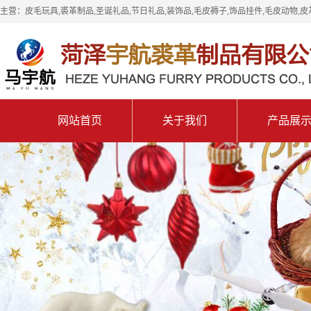
主营：皮毛玩具,裘革制品,圣诞礼品,节日礼品,装饰品,毛皮褥子,饰品挂件,毛皮动物,皮
网站首页
关于我们
产品展