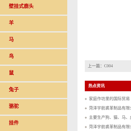
壁挂式鹿头
羊
马
鸟
上一篇：
C004
鼠
热点资讯
兔子
家庭作坊里的国际贸易（20
骆驼
菏泽宇航裘革制品有限
挂件
菏泽宇航裘革制品有限