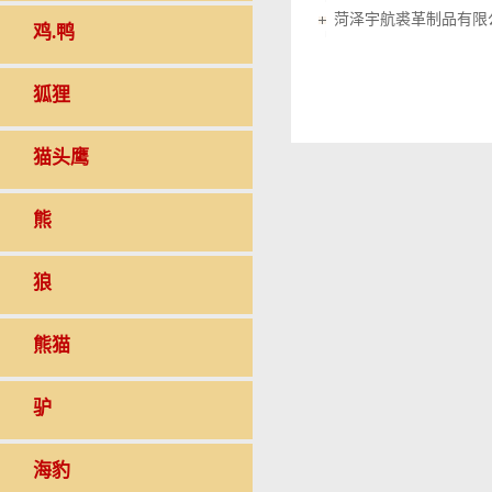
菏泽宇航裘革制品有限
鸡.鸭
狐狸
猫头鹰
熊
狼
熊猫
驴
海豹