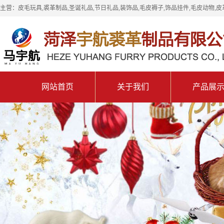
主营：皮毛玩具,裘革制品,圣诞礼品,节日礼品,装饰品,毛皮褥子,饰品挂件,毛皮动物,皮
网站首页
关于我们
产品展