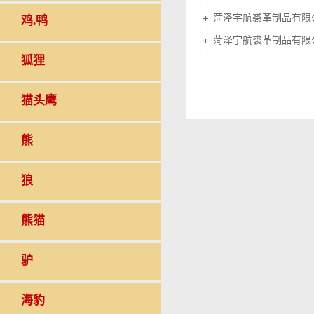
菏泽宇航裘革制品有限
鸡.鸭
菏泽宇航裘革制品有限
狐狸
猫头鹰
熊
狼
熊猫
驴
海豹