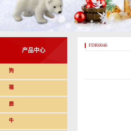
FDR0046
产品中心
狗
猫
鹿
牛