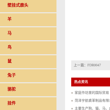
壁挂式鹿头
羊
马
鸟
鼠
上一篇：
FDR0047
兔子
热点资讯
骆驼
家庭作坊里的国际贸易（20
菏泽宇航裘革制品有限
挂件