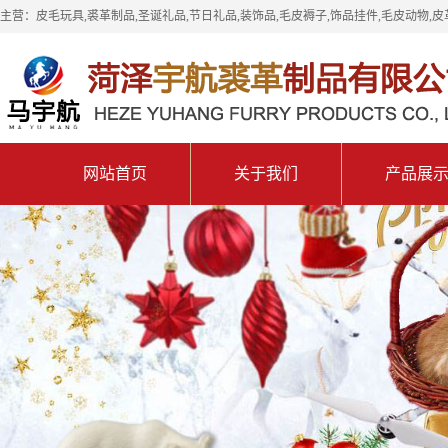
主营：皮毛玩具,裘革制品,圣诞礼品,节日礼品,装饰品,毛皮褥子,饰品挂件,毛皮动物,皮
网站首页
关于我们
产品展