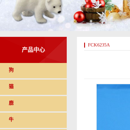
FCK6235A
产品中心
狗
猫
鹿
牛