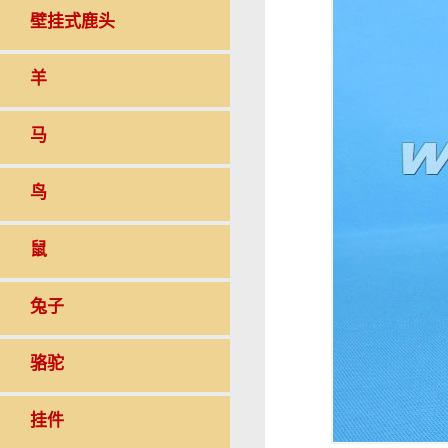
壁挂式鹿头
羊
马
鸟
鼠
兔子
骆驼
挂件