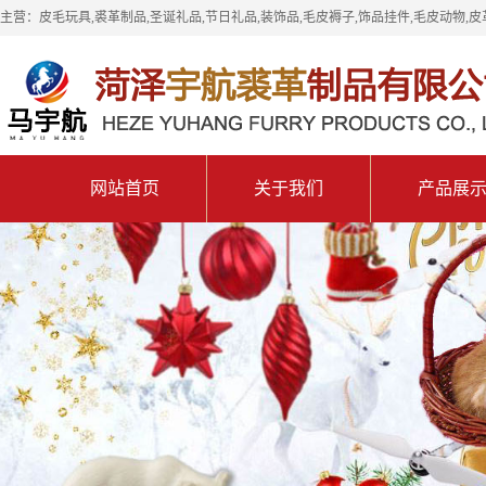
主营：皮毛玩具,裘革制品,圣诞礼品,节日礼品,装饰品,毛皮褥子,饰品挂件,毛皮动物,皮
网站首页
关于我们
产品展