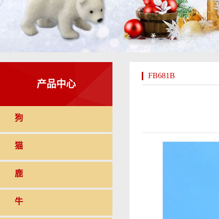
FB681B
产品中心
狗
猫
鹿
牛