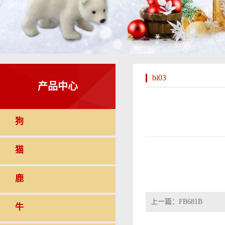
bi03
产品中心
狗
猫
鹿
上一篇：
FB681B
牛