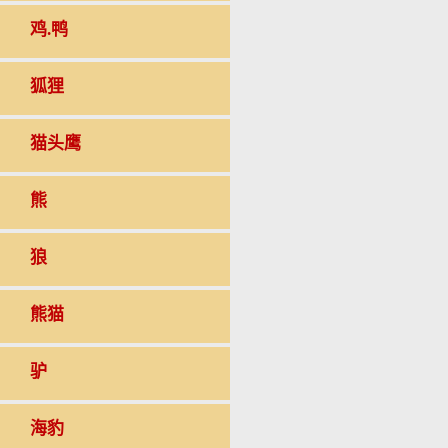
鸡.鸭
狐狸
猫头鹰
熊
狼
熊猫
驴
海豹