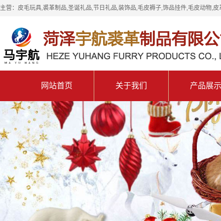
主营：皮毛玩具,裘革制品,圣诞礼品,节日礼品,装饰品,毛皮褥子,饰品挂件,毛皮动物,皮
网站首页
关于我们
产品展