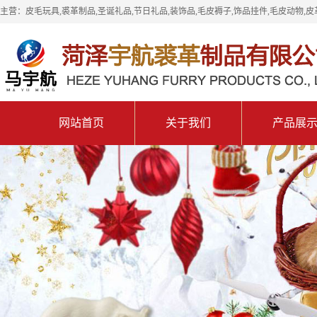
主营：皮毛玩具,裘革制品,圣诞礼品,节日礼品,装饰品,毛皮褥子,饰品挂件,毛皮动物,皮
网站首页
关于我们
产品展