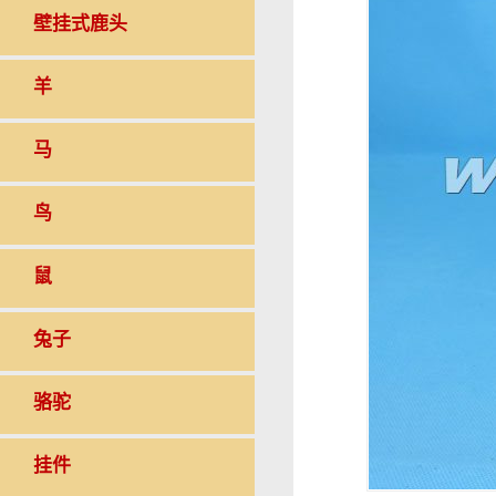
壁挂式鹿头
羊
马
鸟
鼠
兔子
骆驼
挂件