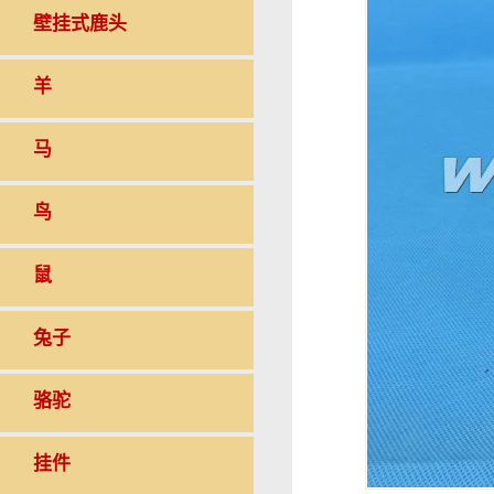
壁挂式鹿头
羊
马
鸟
鼠
兔子
骆驼
挂件