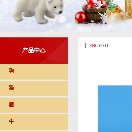
FB6573D
产品中心
狗
猫
鹿
牛