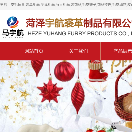
主营：皮毛玩具,裘革制品,圣诞礼品,节日礼品,装饰品,毛皮褥子,饰品挂件,毛皮动物,皮
网站首页
关于我们
产品展