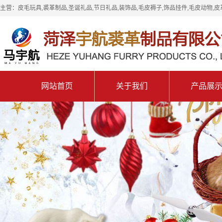
主营：皮毛玩具,裘革制品,圣诞礼品,节日礼品,装饰品,毛皮褥子,饰品挂件,毛皮动物,皮
网站首页
关于我们
产品展