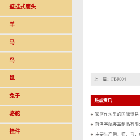
壁挂式鹿头
羊
马
鸟
鼠
上一篇：
FBR004
兔子
热点资讯
骆驼
家庭作坊里的国际贸易（20
菏泽宇航裘革制品有限
挂件