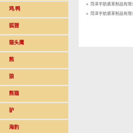
菏泽宇航裘革制品有限
鸡.鸭
菏泽宇航裘革制品有限
狐狸
猫头鹰
熊
狼
熊猫
驴
海豹