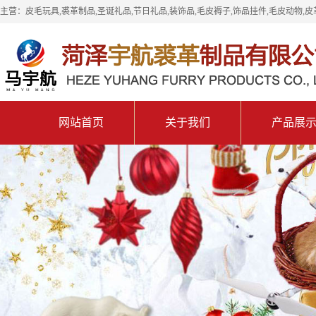
主营：皮毛玩具,裘革制品,圣诞礼品,节日礼品,装饰品,毛皮褥子,饰品挂件,毛皮动物,皮
网站首页
关于我们
产品展