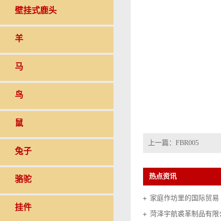
壁挂式鹿头
羊
马
鸟
鼠
上一篇：
FBR005
兔子
热点资讯
骆驼
家庭作坊里的国际贸易（20
挂件
菏泽宇航裘革制品有限