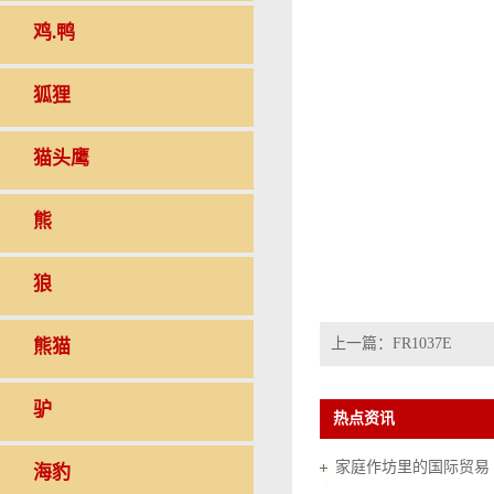
鸡.鸭
狐狸
猫头鹰
熊
狼
上一篇：
FR1037E
熊猫
驴
热点资讯
家庭作坊里的国际贸易（20
海豹