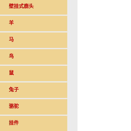
壁挂式鹿头
羊
马
鸟
鼠
兔子
骆驼
挂件