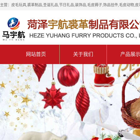
主营：皮毛玩具,裘革制品,圣诞礼品,节日礼品,装饰品,毛皮褥子,饰品挂件,毛皮动物,皮
网站首页
关于我们
产品展