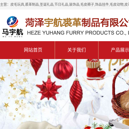
主营：皮毛玩具,裘革制品,圣诞礼品,节日礼品,装饰品,毛皮褥子,饰品挂件,毛皮动物,皮
网站首页
关于我们
产品展