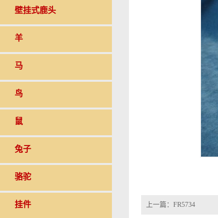
壁挂式鹿头
羊
马
鸟
鼠
兔子
骆驼
挂件
上一篇：
FR5734