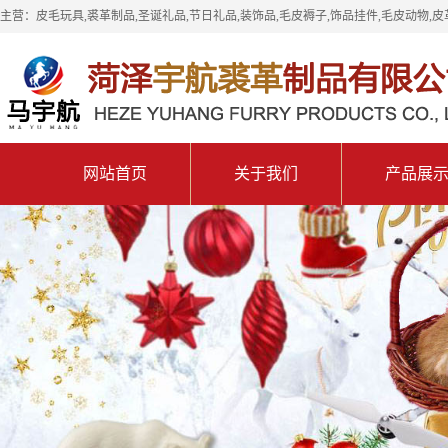
主营：皮毛玩具,裘革制品,圣诞礼品,节日礼品,装饰品,毛皮褥子,饰品挂件,毛皮动物,皮
网站首页
关于我们
产品展