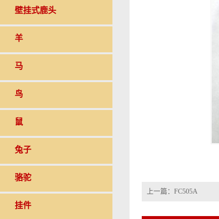
壁挂式鹿头
羊
马
鸟
鼠
兔子
骆驼
上一篇：
FC505A
挂件