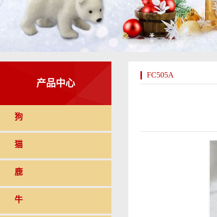
FC505A
产品中心
狗
猫
鹿
牛