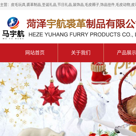
主营：皮毛玩具,裘革制品,圣诞礼品,节日礼品,装饰品,毛皮褥子,饰品挂件,毛皮动物,皮
网站首页
关于我们
产品展