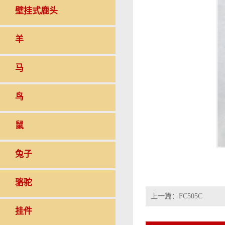
壁挂式鹿头
羊
马
鸟
鼠
兔子
骆驼
上一篇：
FC505C
挂件