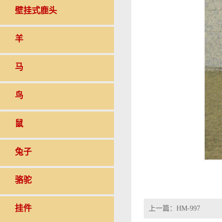
壁挂式鹿头
羊
马
鸟
鼠
兔子
骆驼
挂件
上一篇：
HM-997