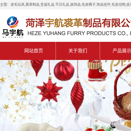
主营：皮毛玩具,裘革制品,圣诞礼品,节日礼品,装饰品,毛皮褥子,饰品挂件,毛皮动物,皮
网站首页
关于我们
产品展