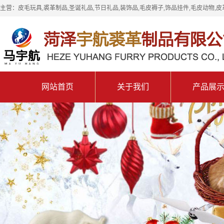
主营：皮毛玩具,裘革制品,圣诞礼品,节日礼品,装饰品,毛皮褥子,饰品挂件,毛皮动物,皮
网站首页
关于我们
产品展