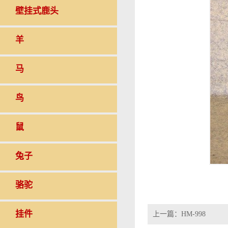
壁挂式鹿头
羊
马
鸟
鼠
兔子
骆驼
挂件
上一篇：
HM-998