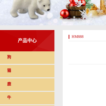
HM888
产品中心
狗
猫
鹿
牛