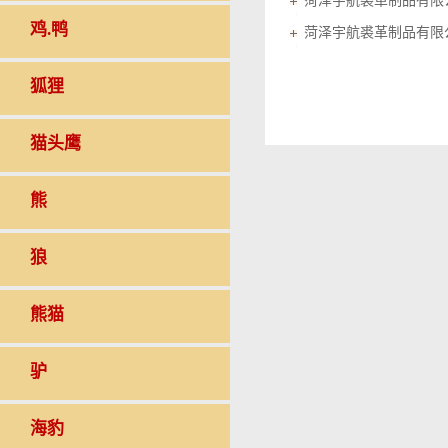
菏泽宇航裘革制品有限
鸡.鸭
菏泽宇航裘革制品有限
狐狸
猫头鹰
熊
狼
熊猫
驴
海豹