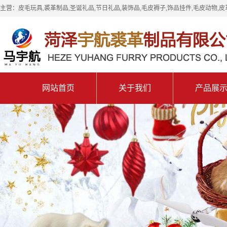
主营：皮毛玩具,裘革制品,圣诞礼品,节日礼品,装饰品,毛皮褥子,饰品挂件,毛皮动物,皮
网站首页
关于我们
产品展