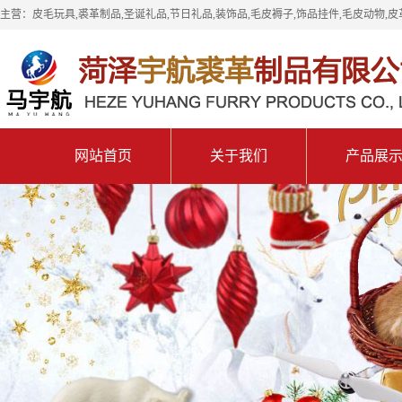
主营：皮毛玩具,裘革制品,圣诞礼品,节日礼品,装饰品,毛皮褥子,饰品挂件,毛皮动物,皮
网站首页
关于我们
产品展