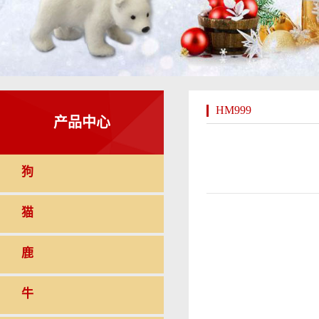
HM999
产品中心
狗
猫
鹿
牛