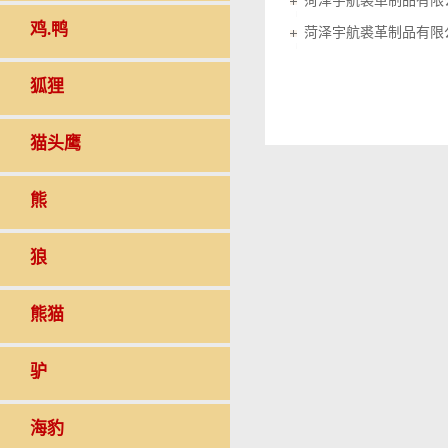
菏泽宇航裘革制品有限
鸡.鸭
菏泽宇航裘革制品有限
狐狸
猫头鹰
熊
狼
熊猫
驴
海豹