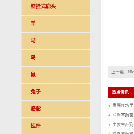
壁挂式鹿头
羊
马
鸟
上一篇：
HM
鼠
兔子
热点资讯
家庭作坊里的
骆驼
菏泽宇航裘
挂件