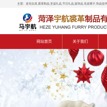
主营：皮毛玩具,裘革制品,圣诞礼品,节日礼品,装饰品,毛皮褥子,饰品挂件
网站首页
关于我们