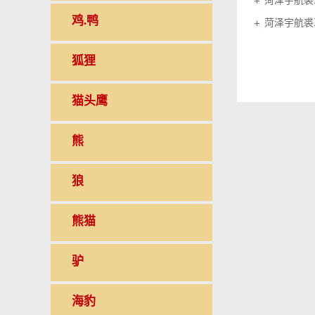
菏泽宇航裘
鸡.鸭
菏泽宇航裘
狐狸
猫头鹰
熊
狼
熊猫
驴
海豹