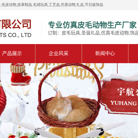
,毛皮动物,皮革制品,毛绒玩具,工艺品,仿真动物,礼品,节日装饰品
专业仿真皮毛动物生产厂家
订制：皮毛玩具,圣诞礼品,仿真毛皮动物,饰
产品展示
企业风采
新闻中心