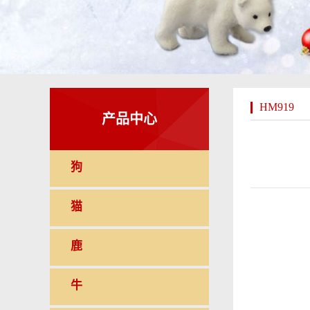
HM919
产品中心
狗
猫
鹿
牛