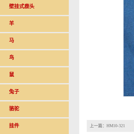
壁挂式鹿头
羊
马
鸟
鼠
兔子
骆驼
挂件
上一篇：
HM10-321