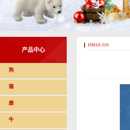
HM10-319
产品中心
狗
猫
鹿
牛