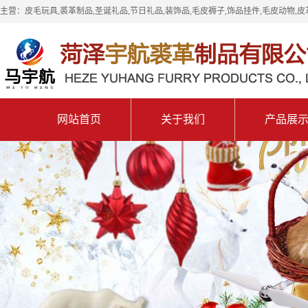
主营：皮毛玩具,裘革制品,圣诞礼品,节日礼品,装饰品,毛皮褥子,饰品挂件,毛皮动物,皮
网站首页
关于我们
产品展