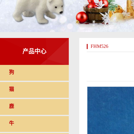
FHM526
产品中心
狗
猫
鹿
牛