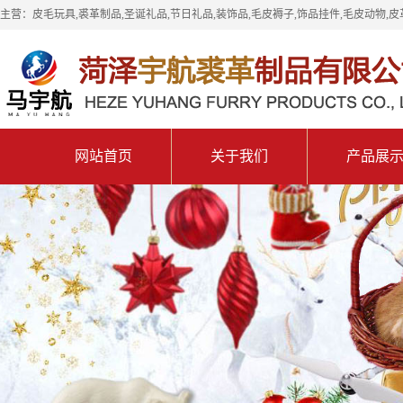
主营：皮毛玩具,裘革制品,圣诞礼品,节日礼品,装饰品,毛皮褥子,饰品挂件,毛皮动物,皮
网站首页
关于我们
产品展