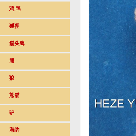
鸡.鸭
狐狸
猫头鹰
熊
狼
熊猫
驴
海豹