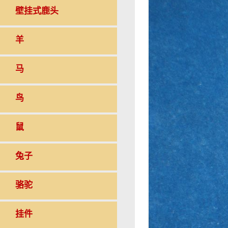
壁挂式鹿头
羊
马
鸟
鼠
兔子
骆驼
挂件