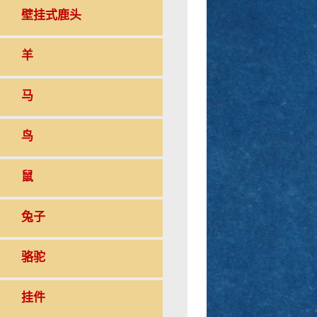
壁挂式鹿头
羊
马
鸟
鼠
兔子
骆驼
挂件