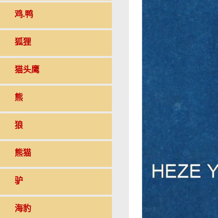
鸡.鸭
狐狸
猫头鹰
熊
狼
熊猫
驴
海豹