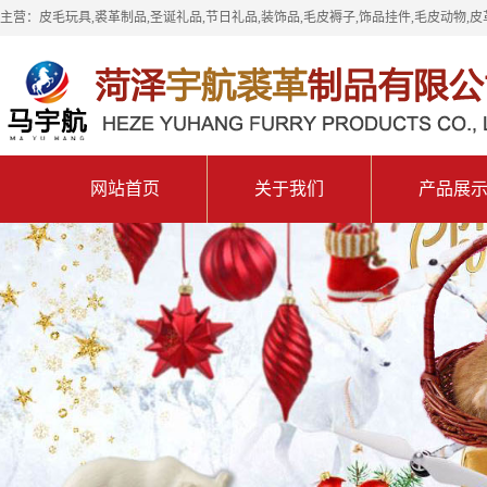
主营：皮毛玩具,裘革制品,圣诞礼品,节日礼品,装饰品,毛皮褥子,饰品挂件,毛皮动物,皮
网站首页
关于我们
产品展