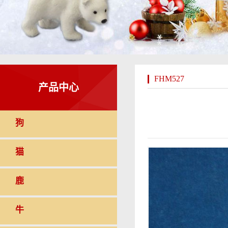
FHM527
产品中心
狗
猫
鹿
牛