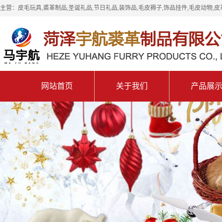
主营：皮毛玩具,裘革制品,圣诞礼品,节日礼品,装饰品,毛皮褥子,饰品挂件,毛皮动物,皮
网站首页
关于我们
产品展