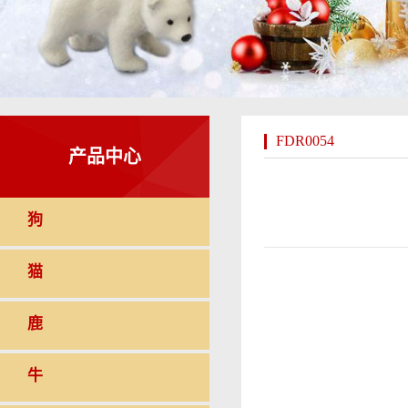
FDR0054
产品中心
狗
猫
鹿
牛