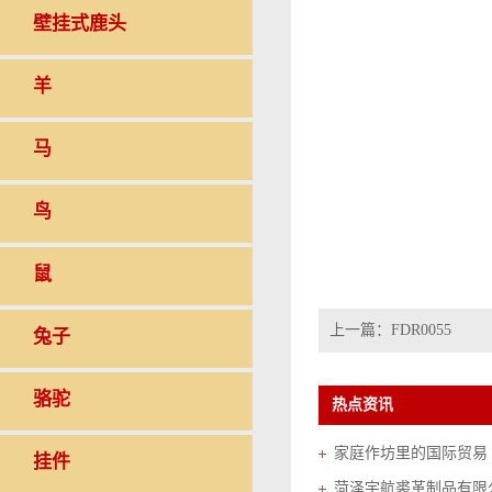
壁挂式鹿头
羊
马
鸟
鼠
上一篇：
FDR0055
兔子
骆驼
热点资讯
家庭作坊里的国际贸易（20
挂件
菏泽宇航裘革制品有限