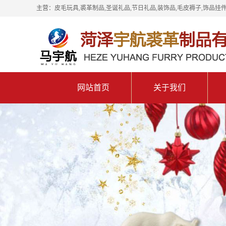
主营：皮毛玩具,裘革制品,圣诞礼品,节日礼品,装饰品,毛皮褥子,饰品挂件
网站首页
关于我们