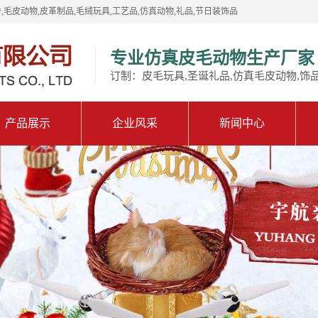
,毛皮动物,皮革制品,毛绒玩具,工艺品,仿真动物,礼品,节日装饰品
专业仿真皮毛动物生产厂家
订制：皮毛玩具,圣诞礼品,仿真毛皮动物,饰
产品展示
企业风采
新闻中心