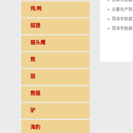
鸡.鸭
菏泽宇航裘
狐狸
菏泽宇航裘
猫头鹰
熊
狼
熊猫
驴
海豹