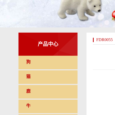
FDR0055
产品中心
狗
猫
鹿
牛