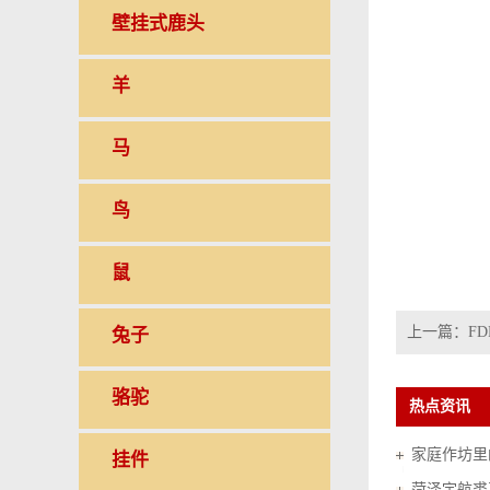
壁挂式鹿头
羊
马
鸟
鼠
上一篇：
FD
兔子
骆驼
热点资讯
家庭作坊里的
挂件
菏泽宇航裘