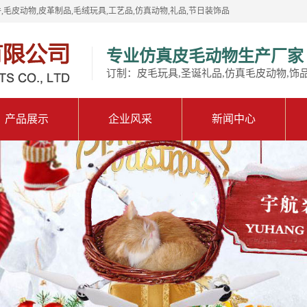
,毛皮动物,皮革制品,毛绒玩具,工艺品,仿真动物,礼品,节日装饰品
专业仿真皮毛动物生产厂家
订制：皮毛玩具,圣诞礼品,仿真毛皮动物,饰
产品展示
企业风采
新闻中心