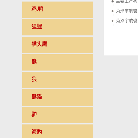
鸡.鸭
菏泽宇航裘
菏泽宇航裘
狐狸
猫头鹰
熊
狼
熊猫
驴
海豹