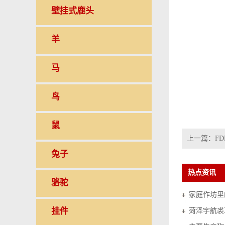
壁挂式鹿头
羊
马
鸟
鼠
上一篇：
FD
兔子
热点资讯
骆驼
家庭作坊里的
挂件
菏泽宇航裘