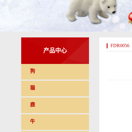
FDR0056
产品中心
狗
猫
鹿
牛