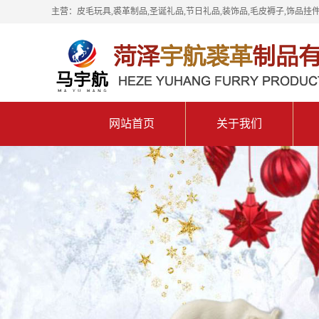
主营：皮毛玩具,裘革制品,圣诞礼品,节日礼品,装饰品,毛皮褥子,饰品挂件
网站首页
关于我们